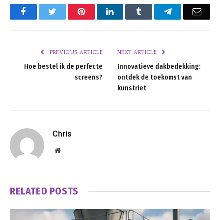
Facebook
Twitter
Pinterest
LinkedIn
Tumblr
Telegram
Emai
PREVIOUS ARTICLE
NEXT ARTICLE
Hoe bestel ik de perfecte
Innovatieve dakbedekking:
screens?
ontdek de toekomst van
kunstriet
Chris
Website
RELATED
POSTS