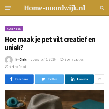
Home-noordwijk.nl
ALGEMEEN
Hoe maak je pet vilt creatief en
uniek?
By
Chris
augustus 13, 2025
Geen reacties
4 Mins Read
Facebook
Twitter
LinkedIn