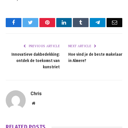
Facebook
Twitter
Pinterest
LinkedIn
Tumblr
Telegram
Emai
PREVIOUS ARTICLE
NEXT ARTICLE
Innovatieve dakbedekking:
Hoe vind je de beste makelaar
ontdek de toekomst van
in Almere?
kunstriet
Chris
Website
RELATED
POSTS