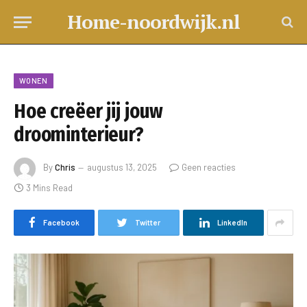
Home-noordwijk.nl
WONEN
Hoe creëer jij jouw
droominterieur?
By
Chris
augustus 13, 2025
Geen reacties
3 Mins Read
Facebook
Twitter
LinkedIn