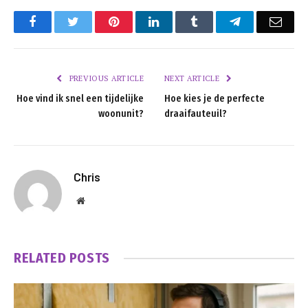
Facebook
Twitter
Pinterest
LinkedIn
Tumblr
Telegram
Emai
PREVIOUS ARTICLE
NEXT ARTICLE
Hoe vind ik snel een tijdelijke
Hoe kies je de perfecte
woonunit?
draaifauteuil?
Chris
Website
RELATED
POSTS