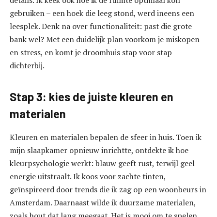
details. Ik keek ook hoe ik de ruimte optimaal kon
gebruiken – een hoek die leeg stond, werd ineens een
leesplek. Denk na over functionaliteit: past die grote
bank wel? Met een duidelijk plan voorkom je miskopen
en stress, en komt je droomhuis stap voor stap
dichterbij.
Stap 3: kies de juiste kleuren en
materialen
Kleuren en materialen bepalen de sfeer in huis. Toen ik
mijn slaapkamer opnieuw inrichtte, ontdekte ik hoe
kleurpsychologie werkt: blauw geeft rust, terwijl geel
energie uitstraalt. Ik koos voor zachte tinten,
geïnspireerd door trends die ik zag op een woonbeurs in
Amsterdam. Daarnaast wilde ik duurzame materialen,
zoals hout dat lang meegaat. Het is mooi om te spelen